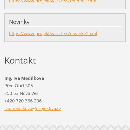
https://www.projektiva.cz/rss/reference.xml
Novinky
https://www.projektiva.cz/rss/novinky1.xml
Kontakt
Ing. Iva Mědílková
Před Obcí 305
250 63 Nová Ves
+420 720 366 236
iva.medi
lkova@pr
ojektiva
.cz